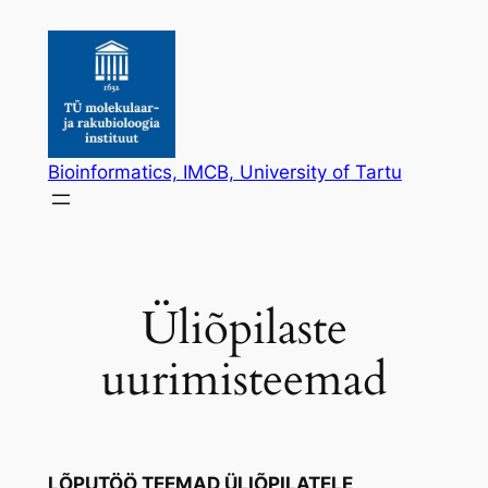
Skip
to
content
Bioinformatics, IMCB, University of Tartu
Üliõpilaste
uurimisteemad
LÕPUTÖÖ TEEMAD ÜLIÕPILATELE