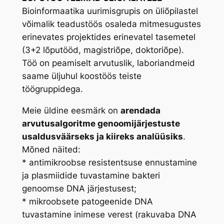
Bioinformaatika uurimisgrupis on üliõpilastel
võimalik teadustöös osaleda mitmesugustes
erinevates projektides erinevatel tasemetel
(3+2 lõputööd, magistriõpe, doktoriõpe).
Töö on peamiselt arvutuslik, laboriandmeid
saame üljuhul koostöös teiste
töögruppidega.
Meie üldine eesmärk on
arendada
arvutusalgoritme genoomijärjestuste
usaldusväärseks ja kiireks analüüsiks
.
Mõned näited:
* antimikroobse resistentsuse ennustamine
ja plasmiidide tuvastamine bakteri
genoomse DNA järjestusest;
* mikroobsete patogeenide DNA
tuvastamine inimese verest (rakuvaba DNA