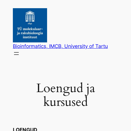
Skip
to
content
Bioinformatics, IMCB, University of Tartu
Loengud ja
kursused
LOENGUD